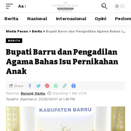
Aa
Berita
Nasional
Internasional
Opini
Pedoma
Media Pesan
>
Berita
>
Bupati Barru dan Pengadilan Agama Bahas Isu Pernikahan Anak
BERITA
Bupati Barru dan Pengadilan
Agama Bahas Isu Pernikahan
Anak
Share
Reporter
Burung Hantu
Diposting 7 Mei 2025
Terakhir diperbarui: 2025/05/07 at 1:36 PM