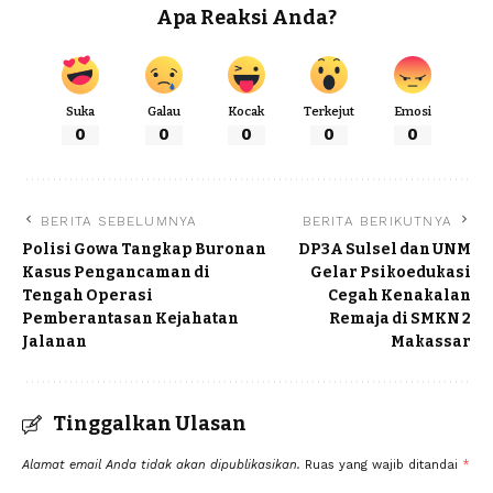
Apa Reaksi Anda?
Suka
Galau
Kocak
Terkejut
Emosi
0
0
0
0
0
BERITA SEBELUMNYA
BERITA BERIKUTNYA
Polisi Gowa Tangkap Buronan
DP3A Sulsel dan UNM
Kasus Pengancaman di
Gelar Psikoedukasi
Tengah Operasi
Cegah Kenakalan
Pemberantasan Kejahatan
Remaja di SMKN 2
Jalanan
Makassar
Tinggalkan Ulasan
Alamat email Anda tidak akan dipublikasikan.
Ruas yang wajib ditandai
*