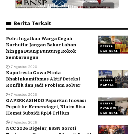
Berita Terkait
Polri Ingatkan Warga Cegah
Karhutla: Jangan Bakar Lahan
BERITA
hingga Buang Puntung Rokok
NASIONAL
Sembarangan
7 Agustus 2026
Kapolresta Gowa Minta
Bhabinkamtibmas Aktif Deteksi
BERITA
Konflik dan Jadi Problem Solver
DAERAH
7 Agustus 2026
GAPERKASINDO Paparkan Inovasi
BERITA
Pupuk ke Kemendagri, Klaim Bisa
EKONOMI
Hemat Subsidi Rp14 Triliun
NASIONAL
7 Agustus 2026
NCC 2026 Digelar, BSSN Soroti