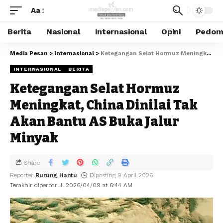
Aa
Berita
Nasional
Internasional
Opini
Pedoma
Media Pesan
>
Internasional
>
Ketegangan Selat Hormuz Meningkat, China Dinilai Tak Akan Bantu AS Buka Jalur Minyak
INTERNASIONAL
BERITA
Ketegangan Selat Hormuz
Meningkat, China Dinilai Tak
Akan Bantu AS Buka Jalur
Minyak
Share
Reporter
Burung Hantu
Diposting 9 April 2026
Terakhir diperbarui: 2026/04/09 at 6:44 AM