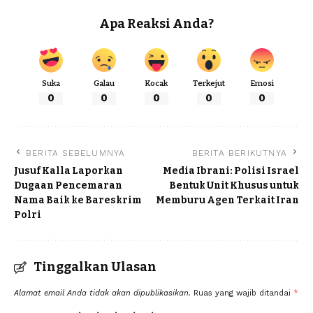
Apa Reaksi Anda?
Suka
Galau
Kocak
Terkejut
Emosi
0
0
0
0
0
BERITA SEBELUMNYA
BERITA BERIKUTNYA
Jusuf Kalla Laporkan
Media Ibrani: Polisi Israel
Dugaan Pencemaran
Bentuk Unit Khusus untuk
Nama Baik ke Bareskrim
Memburu Agen Terkait Iran
Polri
Tinggalkan Ulasan
Alamat email Anda tidak akan dipublikasikan.
Ruas yang wajib ditandai
*