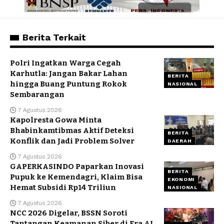
Berita Terkait
Polri Ingatkan Warga Cegah
Karhutla: Jangan Bakar Lahan
BERITA
hingga Buang Puntung Rokok
NASIONAL
Sembarangan
7 Agustus 2026
Kapolresta Gowa Minta
Bhabinkamtibmas Aktif Deteksi
BERITA
Konflik dan Jadi Problem Solver
DAERAH
7 Agustus 2026
GAPERKASINDO Paparkan Inovasi
BERITA
Pupuk ke Kemendagri, Klaim Bisa
EKONOMI
Hemat Subsidi Rp14 Triliun
NASIONAL
7 Agustus 2026
NCC 2026 Digelar, BSSN Soroti
Tantangan Keamanan Siber di Era AI