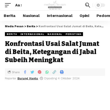
Aa
Berita
Nasional
Internasional
Opini
Pedoma
Media Pesan
>
Berita
>
Konfrontasi Usai Salat Jumat di Beita, Ketegangan di Jabal Subeih Meningkat
BERITA
INTERNASIONAL
NASIONAL
PERISTIWA
Konfrontasi Usai Salat Jumat
di Beita, Ketegangan di Jabal
Subeih Meningkat
Share
Reporter
Burung Hantu
Diposting 4 Oktober 2024