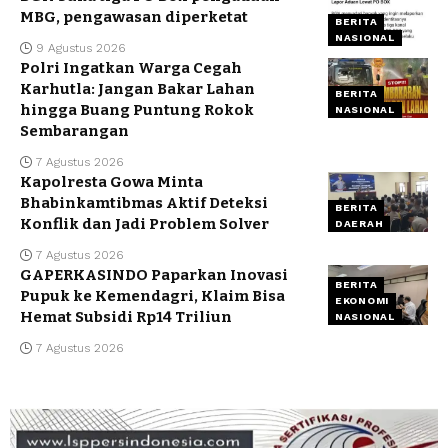
MBG, pengawasan diperketat
BERITA
NASIONAL
9 Agustus 2026
Polri Ingatkan Warga Cegah
Karhutla: Jangan Bakar Lahan
BERITA
hingga Buang Puntung Rokok
NASIONAL
Sembarangan
7 Agustus 2026
Kapolresta Gowa Minta
Bhabinkamtibmas Aktif Deteksi
BERITA
Konflik dan Jadi Problem Solver
DAERAH
7 Agustus 2026
GAPERKASINDO Paparkan Inovasi
BERITA
Pupuk ke Kemendagri, Klaim Bisa
EKONOMI
Hemat Subsidi Rp14 Triliun
NASIONAL
7 Agustus 2026