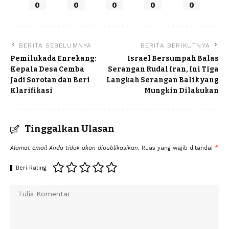
0
0
0
0
0
BERITA SEBELUMNYA
BERITA BERIKUTNYA
Pemilukada Enrekang:
Israel Bersumpah Balas
Kepala Desa Cemba
Serangan Rudal Iran, Ini Tiga
Jadi Sorotan dan Beri
Langkah Serangan Balik yang
Klarifikasi
Mungkin Dilakukan
Tinggalkan Ulasan
Alamat email Anda tidak akan dipublikasikan.
Ruas yang wajib ditandai
*
Beri Rating