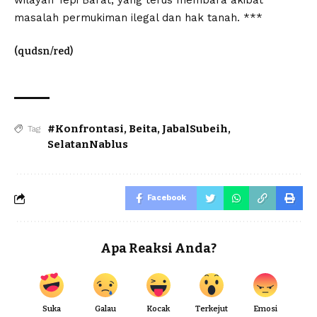
wilayah Tepi Barat, yang terus membara akibat
masalah permukiman ilegal dan hak tanah. ***
(qudsn/red)
#Konfrontasi
,
Beita
,
JabalSubeih
,
Tag
SelatanNablus
Facebook
Apa Reaksi Anda?
Suka
Galau
Kocak
Terkejut
Emosi