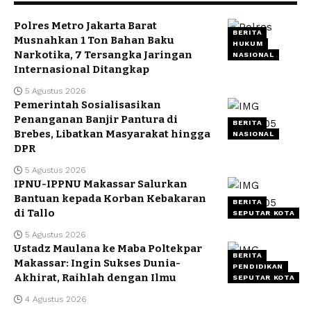
Polres Metro Jakarta Barat
BERITA
Musnahkan 1 Ton Bahan Baku
HUKUM
Narkotika, 7 Tersangka Jaringan
NASIONAL
Internasional Ditangkap
5 Agustus 2026
Pemerintah Sosialisasikan
Penanganan Banjir Pantura di
BERITA
Brebes, Libatkan Masyarakat hingga
NASIONAL
DPR
5 Agustus 2026
IPNU-IPPNU Makassar Salurkan
Bantuan kepada Korban Kebakaran
BERITA
di Tallo
SEPUTAR KOTA
5 Agustus 2026
Ustadz Maulana ke Maba Poltekpar
BERITA
Makassar: Ingin Sukses Dunia-
PENDIDIKAN
Akhirat, Raihlah dengan Ilmu
SEPUTAR KOTA
4 Agustus 2026