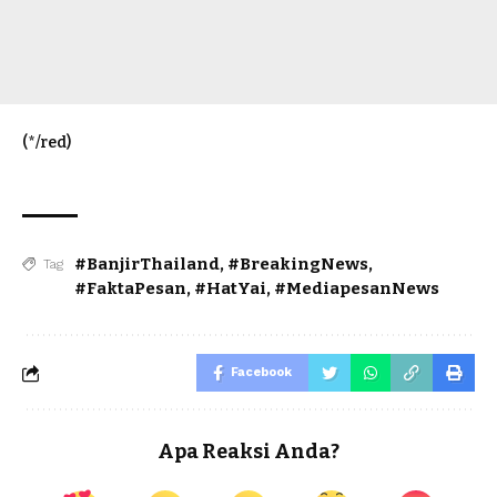
(*/red)
#BanjirThailand
,
#BreakingNews
,
Tag
#FaktaPesan
,
#HatYai
,
#MediapesanNews
Facebook
Apa Reaksi Anda?