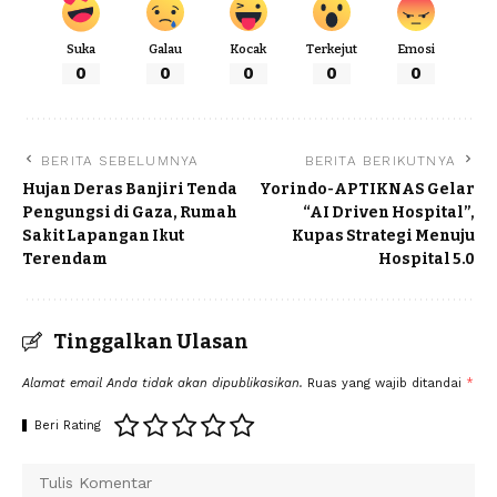
Suka
Galau
Kocak
Terkejut
Emosi
0
0
0
0
0
BERITA SEBELUMNYA
BERITA BERIKUTNYA
Hujan Deras Banjiri Tenda
Yorindo-APTIKNAS Gelar
Pengungsi di Gaza, Rumah
“AI Driven Hospital”,
Sakit Lapangan Ikut
Kupas Strategi Menuju
Terendam
Hospital 5.0
Tinggalkan Ulasan
Alamat email Anda tidak akan dipublikasikan.
Ruas yang wajib ditandai
*
Beri Rating