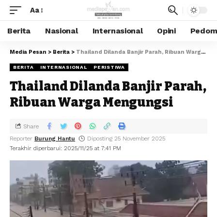
Aa
Berita
Nasional
Internasional
Opini
Pedoma
Media Pesan
>
Berita
>
Thailand Dilanda Banjir Parah, Ribuan Warga Mengungsi
BERITA
INTERNASIONAL
PERISTIWA
Thailand Dilanda Banjir Parah,
Ribuan Warga Mengungsi
Share
Reporter
Burung Hantu
Diposting 25 November 2025
Terakhir diperbarui: 2025/11/25 at 7:41 PM