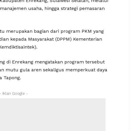
Kabupaten Enrekang, Sulawesi Selatan, melalui
n manajemen usaha, hingga strategi pemasaran
itu merupakan bagian dari program PKM yang
abdian kepada Masyarakat (DPPM) Kementerian
Kemdiktisaintek).
g di Enrekang mengatakan program tersebut
dan mutu gula aren sekaligus memperkuat daya
sa Tapong.
- Iklan Google -