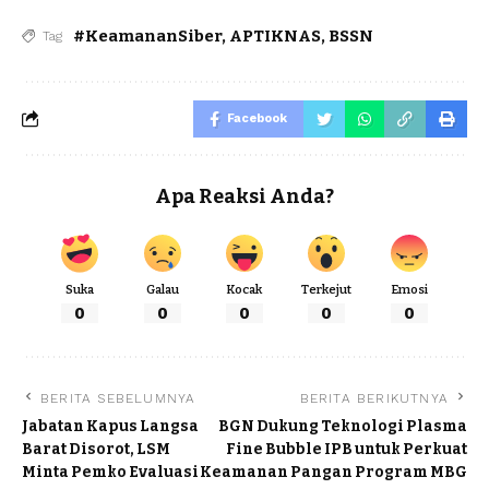
#KeamananSiber
,
APTIKNAS
,
BSSN
Tag
Facebook
Apa Reaksi Anda?
Suka
Galau
Kocak
Terkejut
Emosi
0
0
0
0
0
BERITA SEBELUMNYA
BERITA BERIKUTNYA
Jabatan Kapus Langsa
BGN Dukung Teknologi Plasma
Barat Disorot, LSM
Fine Bubble IPB untuk Perkuat
Minta Pemko Evaluasi
Keamanan Pangan Program MBG