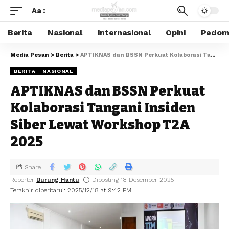
Aa
Berita
Nasional
Internasional
Opini
Pedoma
Media Pesan
>
Berita
>
APTIKNAS dan BSSN Perkuat Kolaborasi Tangani Insiden Siber Lewat Workshop T2A 2025
BERITA
NASIONAL
APTIKNAS dan BSSN Perkuat
Kolaborasi Tangani Insiden
Siber Lewat Workshop T2A
2025
Share
Reporter
Burung Hantu
Diposting 18 Desember 2025
Terakhir diperbarui: 2025/12/18 at 9:42 PM