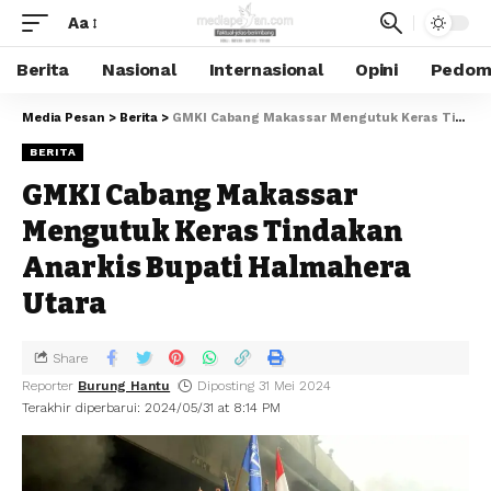
Aa
Berita
Nasional
Internasional
Opini
Pedoma
Media Pesan
>
Berita
>
GMKI Cabang Makassar Mengutuk Keras Tindakan Anarkis Bupati Halmahera Utara
BERITA
GMKI Cabang Makassar
Mengutuk Keras Tindakan
Anarkis Bupati Halmahera
Utara
Share
Reporter
Burung Hantu
Diposting 31 Mei 2024
Terakhir diperbarui: 2024/05/31 at 8:14 PM