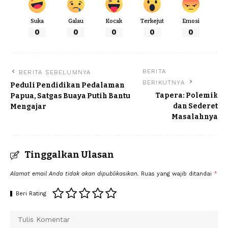
Suka
Galau
Kocak
Terkejut
Emosi
0
0
0
0
0
BERITA
BERITA SEBELUMNYA
BERIKUTNYA
Peduli Pendidikan Pedalaman
Tapera: Polemik
Papua, Satgas Buaya Putih Bantu
dan Sederet
Mengajar
Masalahnya
Tinggalkan Ulasan
Alamat email Anda tidak akan dipublikasikan.
Ruas yang wajib ditandai
*
Beri Rating