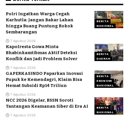
Polri Ingatkan Warga Cegah
Karhutla: Jangan Bakar Lahan
BERITA
hingga Buang Puntung Rokok
NASIONAL
Sembarangan
7 Agustus 2026
Kapolresta Gowa Minta
Bhabinkamtibmas Aktif Deteksi
BERITA
Konflik dan Jadi Problem Solver
DAERAH
7 Agustus 2026
GAPERKASINDO Paparkan Inovasi
BERITA
Pupuk ke Kemendagri, Klaim Bisa
EKONOMI
Hemat Subsidi Rp14 Triliun
NASIONAL
7 Agustus 2026
NCC 2026 Digelar, BSSN Soroti
Tantangan Keamanan Siber di Era AI
BERITA
NASIONAL
7 Agustus 2026