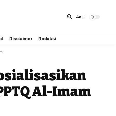
Aa
al
Disclaimer
Redaksi
im
osialisasikan
 PPTQ Al-Imam