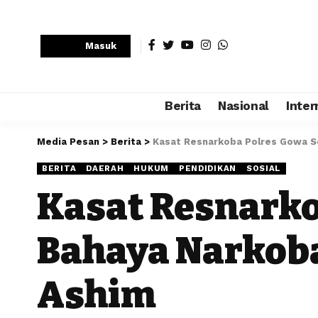
Masuk
Berita
Nasional
Inter
Media Pesan
>
Berita
>
Kasat Resnarkoba Polres Gowa So
BERITA
DAERAH
HUKUM
PENDIDIKAN
SOSIAL
Kasat Resnarko
Bahaya Narkoba
Ashim