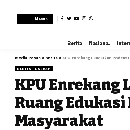
Masuk
Berita
Nasional
Inter
Media Pesan
>
Berita
>
KPU Enrekang Luncurkan Podcast 
BERITA
DAERAH
KPU Enrekang L
Ruang Edukasi
Masyarakat