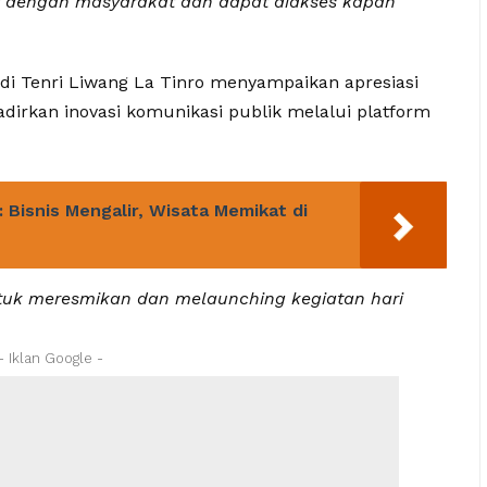
t dengan masyarakat dan dapat diakses kapan
ndi Tenri Liwang La Tinro menyampaikan apresiasi
irkan inovasi komunikasi publik melalui platform
: Bisnis Mengalir, Wisata Memikat di
tuk meresmikan dan melaunching kegiatan hari
- Iklan Google -