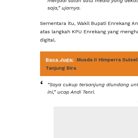
menjadi salah satu media yang deka
saja,” ujarnya.
Sementara itu, Wakil Bupati Enrekang A
atas langkah KPU Enrekang yang menghad
digital.
Baca Juga:
Musda II Himperra Sulsel
Tanjung Bira
“Saya cukup tersanjung diundang un
ini,” ucap Andi Tenri.