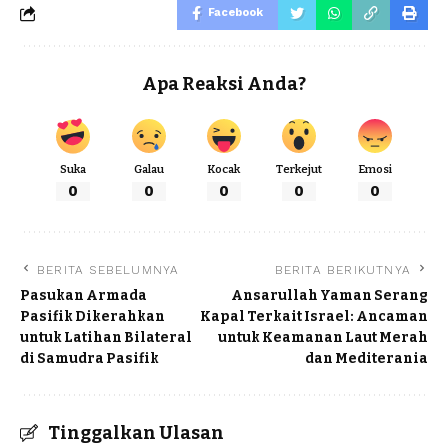
Facebook
Apa Reaksi Anda?
Suka
Galau
Kocak
Terkejut
Emosi
0
0
0
0
0
BERITA SEBELUMNYA
BERITA BERIKUTNYA
Pasukan Armada
Ansarullah Yaman Serang
Pasifik Dikerahkan
Kapal Terkait Israel: Ancaman
untuk Latihan Bilateral
untuk Keamanan Laut Merah
di Samudra Pasifik
dan Mediterania
Tinggalkan Ulasan