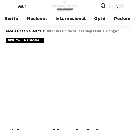
Aa
Berita
Nasional
Internasional
Opini
Pedoma
Media Pesan
>
Berita
>
Ditlantas Polda Sulsel Siap Diskusi dengan SPSI Makassar dan Edukasi Masyarakat
BERITA
NASIONAL