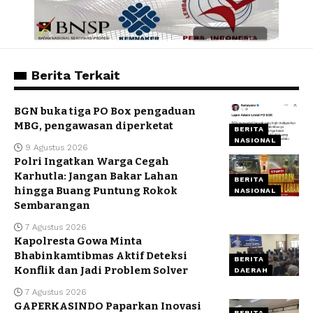
Berita Terkait
BGN buka tiga PO Box pengaduan
MBG, pengawasan diperketat
BERITA
NASIONAL
9 Agustus 2026
Polri Ingatkan Warga Cegah
Karhutla: Jangan Bakar Lahan
BERITA
hingga Buang Puntung Rokok
NASIONAL
Sembarangan
7 Agustus 2026
Kapolresta Gowa Minta
Bhabinkamtibmas Aktif Deteksi
BERITA
Konflik dan Jadi Problem Solver
DAERAH
7 Agustus 2026
GAPERKASINDO Paparkan Inovasi
BERITA