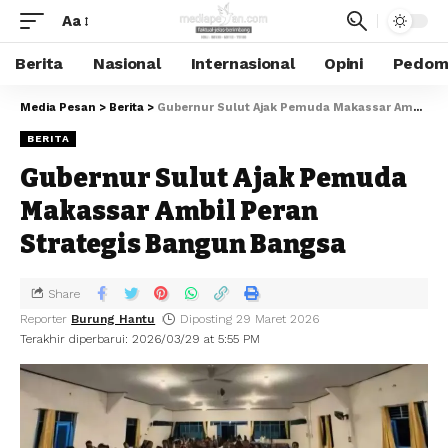
Aa
Berita
Nasional
Internasional
Opini
Pedoma
Media Pesan
>
Berita
>
Gubernur Sulut Ajak Pemuda Makassar Ambil Peran Strategis Bangun Bangsa
BERITA
Gubernur Sulut Ajak Pemuda
Makassar Ambil Peran
Strategis Bangun Bangsa
Share
Reporter
Burung Hantu
Diposting 29 Maret 2026
Terakhir diperbarui: 2026/03/29 at 5:55 PM