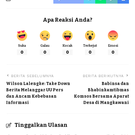
Apa Reaksi Anda?
Suka
Galau
Kocak
Terkejut
Emosi
0
0
0
0
0
BERITA SEBELUMNYA
BERITA BERIKUTNYA
Wilson Lalengke: Take Down
Babinsa dan
Berita Melanggar UU Pers
Bhabinkamtibmas
dan Ancam Kebebasan
Komsos Bersama Aparat
Informasi
Desa di Mangkawani
Tinggalkan Ulasan