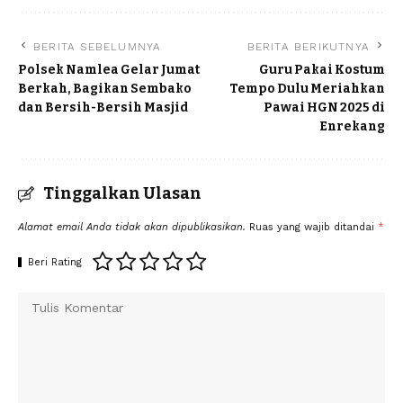
BERITA SEBELUMNYA
BERITA BERIKUTNYA
Polsek Namlea Gelar Jumat
Guru Pakai Kostum
Berkah, Bagikan Sembako
Tempo Dulu Meriahkan
dan Bersih-Bersih Masjid
Pawai HGN 2025 di
Enrekang
Tinggalkan Ulasan
Alamat email Anda tidak akan dipublikasikan.
Ruas yang wajib ditandai
*
Beri Rating