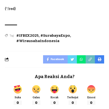
(*/red)
#IFBEX2025
,
#SurabayaExpo
,
Tag
#WirausahaIndonesia
Facebook
Apa Reaksi Anda?
Suka
Galau
Kocak
Terkejut
Emosi
0
0
0
0
0