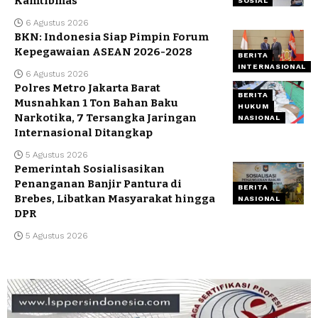
Kamtibmas
SOSIAL
6 Agustus 2026
BKN: Indonesia Siap Pimpin Forum
Kepegawaian ASEAN 2026-2028
BERITA
INTERNASIONAL
6 Agustus 2026
Polres Metro Jakarta Barat
BERITA
Musnahkan 1 Ton Bahan Baku
HUKUM
Narkotika, 7 Tersangka Jaringan
NASIONAL
Internasional Ditangkap
5 Agustus 2026
Pemerintah Sosialisasikan
Penanganan Banjir Pantura di
BERITA
Brebes, Libatkan Masyarakat hingga
NASIONAL
DPR
5 Agustus 2026