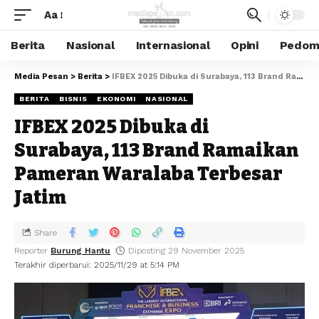
Aa
Berita
Nasional
Internasional
Opini
Pedoma
Media Pesan
>
Berita
>
IFBEX 2025 Dibuka di Surabaya, 113 Brand Ramaikan Pameran Waralaba Terbesar Jatim
BERITA
BISNIS
EKONOMI
NASIONAL
IFBEX 2025 Dibuka di
Surabaya, 113 Brand Ramaikan
Pameran Waralaba Terbesar
Jatim
Share
Reporter
Burung Hantu
Diposting 29 November 2025
Terakhir diperbarui: 2025/11/29 at 5:14 PM