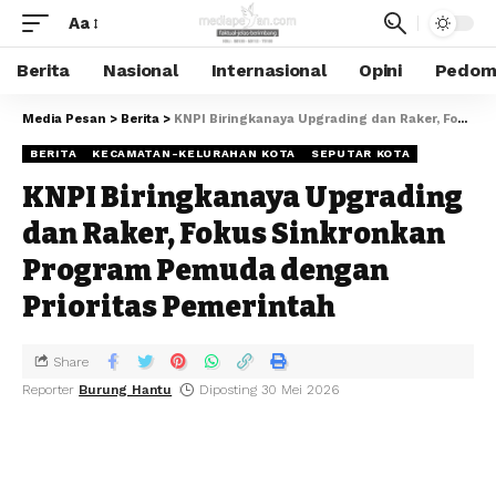
Aa
Berita
Nasional
Internasional
Opini
Pedoma
Media Pesan
>
Berita
>
KNPI Biringkanaya Upgrading dan Raker, Fokus Sinkronkan Program Pemuda dengan Prioritas Pemerintah
BERITA
KECAMATAN-KELURAHAN KOTA
SEPUTAR KOTA
KNPI Biringkanaya Upgrading
dan Raker, Fokus Sinkronkan
Program Pemuda dengan
Prioritas Pemerintah
Share
Reporter
Burung Hantu
Diposting 30 Mei 2026