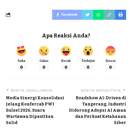
Facebook
Apa Reaksi Anda?
Suka
Galau
Kocak
Terkejut
Emosi
0
0
0
0
0
BERITA SEBELUMNYA
BERITA BERIKUTNYA
Media Sinergi Konsolidasi
Roadshow AI-Driven di
Jelang Konfercab PWI
Tangerang, Industri
Sulsel 2026, Suara
Didorong Adopsi AI Aman
Wartawan Dipastikan
dan Perkuat Ketahanan
Solid
Siber