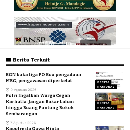
Berita Terkait
BGN buka tiga PO Box pengaduan
MBG, pengawasan diperketat
BERITA
NASIONAL
9 Agustus 2026
Polri Ingatkan Warga Cegah
Karhutla: Jangan Bakar Lahan
BERITA
hingga Buang Puntung Rokok
NASIONAL
Sembarangan
7 Agustus 2026
Kapolresta Gowa Minta