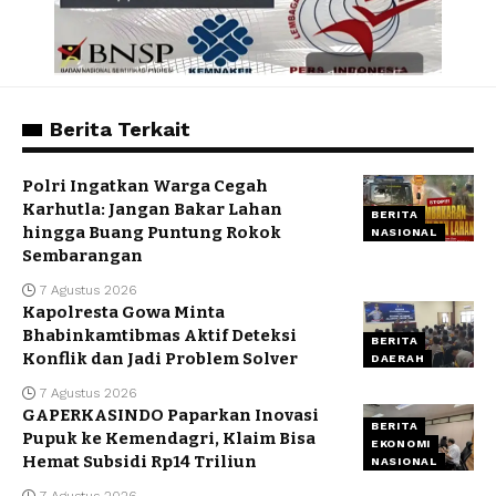
Berita Terkait
Polri Ingatkan Warga Cegah
Karhutla: Jangan Bakar Lahan
BERITA
hingga Buang Puntung Rokok
NASIONAL
Sembarangan
7 Agustus 2026
Kapolresta Gowa Minta
Bhabinkamtibmas Aktif Deteksi
BERITA
Konflik dan Jadi Problem Solver
DAERAH
7 Agustus 2026
GAPERKASINDO Paparkan Inovasi
BERITA
Pupuk ke Kemendagri, Klaim Bisa
EKONOMI
Hemat Subsidi Rp14 Triliun
NASIONAL