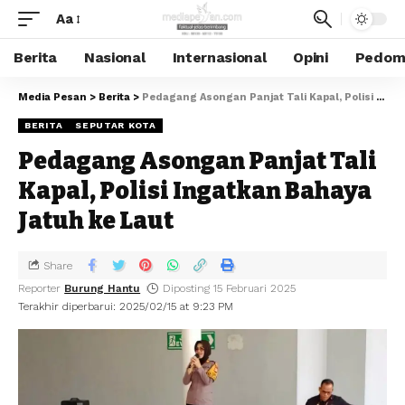
Aa
Berita
Nasional
Internasional
Opini
Pedoma
Media Pesan
>
Berita
>
Pedagang Asongan Panjat Tali Kapal, Polisi Ingatkan Bahaya Jatuh ke Laut
BERITA
SEPUTAR KOTA
Pedagang Asongan Panjat Tali
Kapal, Polisi Ingatkan Bahaya
Jatuh ke Laut
Share
Reporter
Burung Hantu
Diposting 15 Februari 2025
Terakhir diperbarui: 2025/02/15 at 9:23 PM