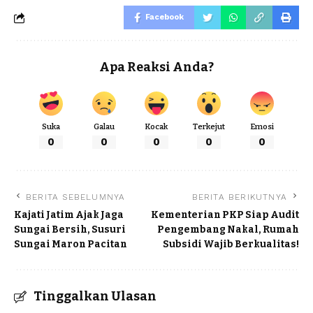
Facebook
Apa Reaksi Anda?
Suka
Galau
Kocak
Terkejut
Emosi
0
0
0
0
0
BERITA SEBELUMNYA
BERITA BERIKUTNYA
Kajati Jatim Ajak Jaga
Kementerian PKP Siap Audit
Sungai Bersih, Susuri
Pengembang Nakal, Rumah
Sungai Maron Pacitan
Subsidi Wajib Berkualitas!
Tinggalkan Ulasan