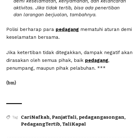
demi keselamatan, kenyamanan, dan kelancaran
aktivitas. Jika tidak tertib, bisa ada penertiban
dan larangan berjualan, tambahnya.
Polisi berharap para
pedagang
mematuhi aturan demi
keselamatan bersama.
Jika ketertiban tidak ditegakkan, dampak negatif akan
dirasakan oleh semua pihak, baik
pedagang
,
penumpang, maupun pihak pelabuhan. ***
(bm)
CariNafkah
,
PanjatTali
,
pedagangasongan
,
Tag
PedagangTertib
,
TaliKapal