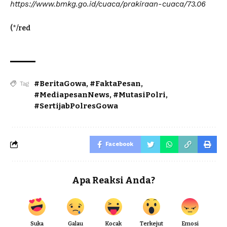
https://www.bmkg.go.id/cuaca/prakiraan-cuaca/73.06
(*/red
#BeritaGowa
,
#FaktaPesan
,
Tag
#MediapesanNews
,
#MutasiPolri
,
#SertijabPolresGowa
Facebook
Apa Reaksi Anda?
Suka
Galau
Kocak
Terkejut
Emosi