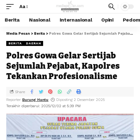
Aa
Berita
Nasional
Internasional
Opini
Pedoma
Media Pesan
>
Berita
>
Polres Gowa Gelar Sertijab Sejumlah Pejabat, Kapolres Tekankan Profesionalisme
BERITA
DAERAH
Polres Gowa Gelar Sertijab
Sejumlah Pejabat, Kapolres
Tekankan Profesionalisme
Share
Reporter
Burung Hantu
Diposting 2 Desember 2025
Terakhir diperbarui: 2025/12/02 at 5:39 PM