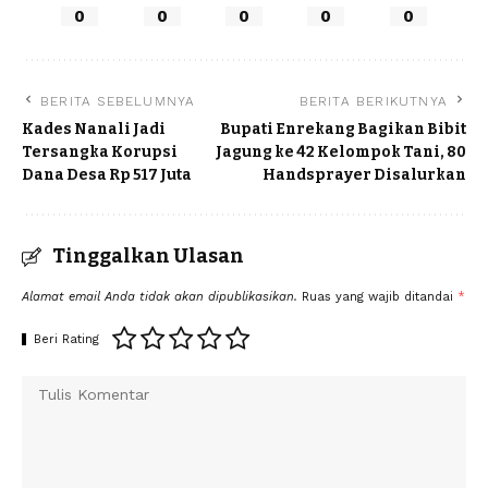
0
0
0
0
0
BERITA SEBELUMNYA
BERITA BERIKUTNYA
Kades Nanali Jadi
Bupati Enrekang Bagikan Bibit
Tersangka Korupsi
Jagung ke 42 Kelompok Tani, 80
Dana Desa Rp 517 Juta
Handsprayer Disalurkan
Tinggalkan Ulasan
Alamat email Anda tidak akan dipublikasikan.
Ruas yang wajib ditandai
*
Beri Rating