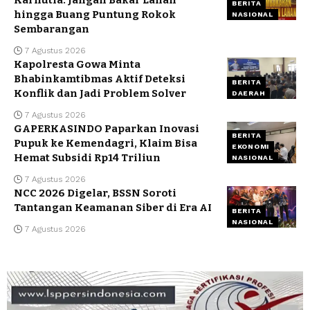
Karhutla: Jangan Bakar Lahan
BERITA
hingga Buang Puntung Rokok
NASIONAL
Sembarangan
7 Agustus 2026
Kapolresta Gowa Minta
Bhabinkamtibmas Aktif Deteksi
BERITA
Konflik dan Jadi Problem Solver
DAERAH
7 Agustus 2026
GAPERKASINDO Paparkan Inovasi
BERITA
Pupuk ke Kemendagri, Klaim Bisa
EKONOMI
Hemat Subsidi Rp14 Triliun
NASIONAL
7 Agustus 2026
NCC 2026 Digelar, BSSN Soroti
Tantangan Keamanan Siber di Era AI
BERITA
NASIONAL
7 Agustus 2026