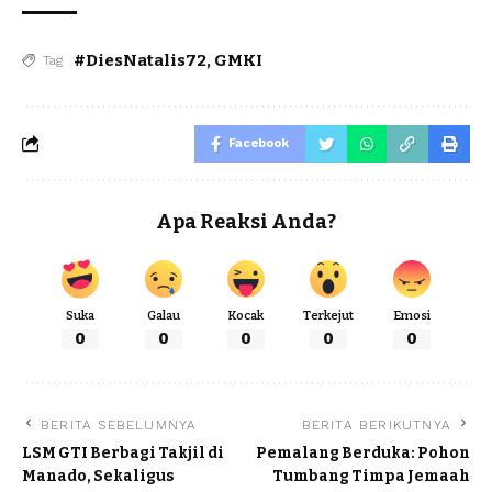
#DiesNatalis72
,
GMKI
Tag
Facebook
Apa Reaksi Anda?
Suka
Galau
Kocak
Terkejut
Emosi
0
0
0
0
0
BERITA SEBELUMNYA
BERITA BERIKUTNYA
LSM GTI Berbagi Takjil di
Pemalang Berduka: Pohon
Manado, Sekaligus
Tumbang Timpa Jemaah