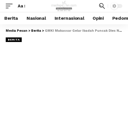
Aa
Berita
Nasional
Internasional
Opini
Pedoma
Media Pesan
>
Berita
>
GMKI Makassar Gelar Ibadah Puncak Dies Natalis ke-72 dan Berikan Rekomendasi untuk Prima Surbakti
BERITA