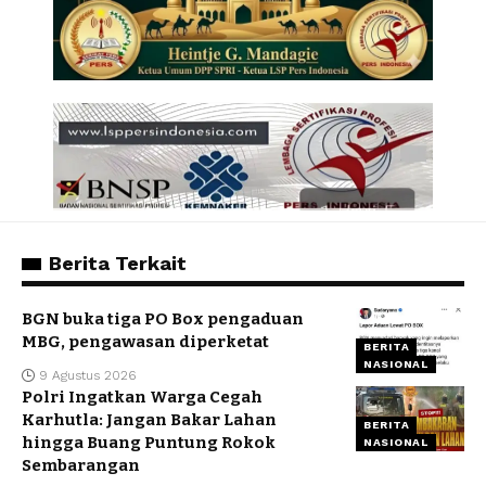
Berita Terkait
BGN buka tiga PO Box pengaduan
MBG, pengawasan diperketat
BERITA
NASIONAL
9 Agustus 2026
Polri Ingatkan Warga Cegah
Karhutla: Jangan Bakar Lahan
BERITA
hingga Buang Puntung Rokok
NASIONAL
Sembarangan