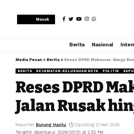
Masuk
Berita
Nasional
Inter
Media Pesan
>
Berita
>
Reses DPRD Makassar, Warga Bun
BERITA
KECAMATAN-KELURAHAN KOTA
POLITIK
SEPU
Reses DPRD Ma
Jalan Rusak hi
Reporter
Burung Hantu
Diposting 21 Mei 2026
Terakhir diperbarui: 2026/05/21 at 2:52 PM